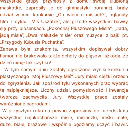
Wszystkie grupy przyniosły z domu swoją ulubioną
maskotkę, zaprosiły je do gimnastyki porannej, brały
udział w mini konkursie „Co wiem o misiach?”, oglądały
film z cyklu: „Miś Uszatek”, ale przede wszystkim bawiły
się przy piosenkach: „Pokochaj Pluszowego Misia", „Jadą,
jadą misie”, „Dwa malutkie misie” oraz muzyce z bajki pt.
„Przygody Kubusia Puchatka”.
Zabawa była znakomita, wszystkim dopisywał dobry
humor, nie brakowało także ochoty do pląsów- szkoda, że
dzień minął tak szybko!
W tym samym dniu zostały ogłoszone wyniki konkursu
plastycznego "Mój Pluszowy Miś". Jury miało ciężki orzech
do zgryzienia. Jak spośród tylu wykonanych prac wybrać
te najpiękniejsze. Liczny udział, pomysłowość i inwencja
twórcza zachwyciła Jury. Wszystkie prace zostały
wyróżnione nagrodami.
W przyszłym roku na pewno zaprosimy do przedszkola
wszystkie najukochańsze misie, misiaczki, miśki małe,
duże, białe, brązowe i wspólnie będziemy uczyć i bawić