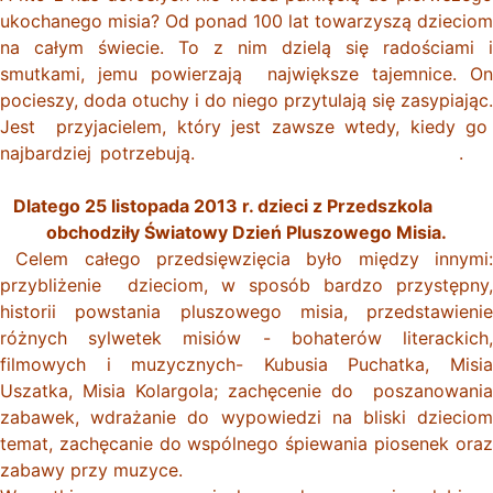
ukochanego misia? Od ponad 100 lat towarzyszą dzieciom
na całym świecie. To z nim dzielą się radościami i
smutkami, jemu powierzają największe tajemnice. On
pocieszy, doda otuchy i do niego przytulają się zasypiając.
Jest przyjacielem, który jest zawsze wtedy, kiedy go
najbardziej potrzebują. .
Dlatego 25 listopada 2013 r. dzieci z Przedszkola
obchodziły Światowy Dzień Pluszowego Misia.
Celem całego przedsięwzięcia było między innymi:
przybliżenie dzieciom, w sposób bardzo przystępny,
historii powstania pluszowego misia, przedstawienie
różnych sylwetek misiów - bohaterów literackich,
filmowych i muzycznych- Kubusia Puchatka, Misia
Uszatka, Misia Kolargola; zachęcenie do poszanowania
zabawek, wdrażanie do wypowiedzi na bliski dzieciom
temat, zachęcanie do wspólnego śpiewania piosenek oraz
zabawy przy muzyce.