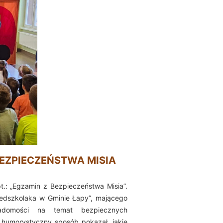
IECZEŃSTWA MISIA
t.: „Egzamin z Bezpieczeństwa Misia”.
zedszkolaka w Gminie Łapy”, mającego
adomości na temat bezpiecznych
 humorystyczny sposób pokazał, jakie