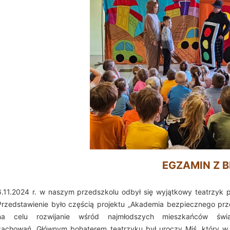
EGZAMIN Z BEZP
6.11.2024 r. w naszym przedszkolu odbył się wyjątkowy teatrzyk p
Przedstawienie było częścią projektu „Akademia bezpiecznego pr
na celu rozwijanie wśród najmłodszych mieszkańców świ
zachowań.
Głównym bohaterem teatrzyku był uroczy Miś, który w