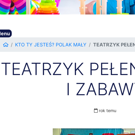
enu
KTO TY JESTEŚ? POLAK MAŁY
TEATRZYK PEŁE
TEATRZYK PEŁE
I ZABAW
rok temu